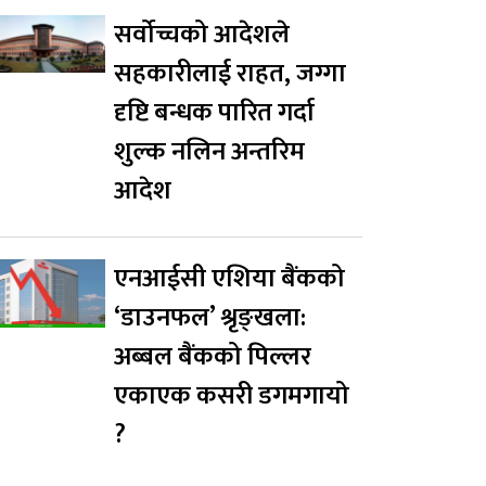
सर्वोच्चको आदेशले
सहकारीलाई राहत, जग्गा
दृष्टि बन्धक पारित गर्दा
शुल्क नलिन अन्तरिम
आदेश
एनआईसी एशिया बैंकको
‘डाउनफल’ श्रृङ्खला:
अब्बल बैंकको पिल्लर
एकाएक कसरी डगमगायो
?