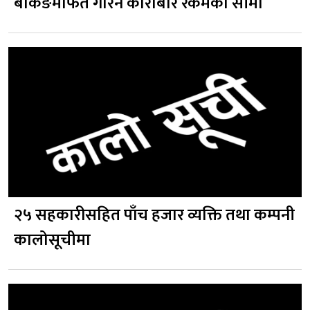
बैंकिङमार्फत गरिने कारोबार रकमको सीमा
२५ सहकारीसहित पाँच हजार व्यक्ति तथा कम्पनी
कालोसूचीमा