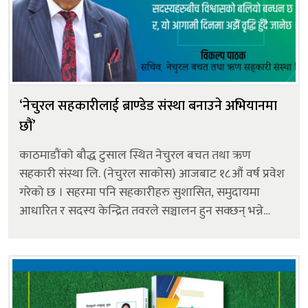
‘नेचुरल सहकारीलाई ब्राण्डेड संस्था बनाउने अभियानमा
छौं’
काठमाडौंको बौद्ध टुसाल स्थित नेचुरल बचत तथा ऋण
सहकारी संस्था लि. (नेचुरल साकोस) आजबाट १८औं वर्ष प्रवेश
गरेको छ । सहरमा पनि सहकारीहरु सुशासित, समुदायमा
आधारित र सदस्य केन्द्रित तवरले सञ्चालन हुन सक्छन् भन्ने
उदाहरण प्रस्तुत गर्न सफल नेचुरल साकोसको २ अर्ब ८५ करोड
रुपैयाँ कुल सम्पत्ति पुगेको छ । साढे १...