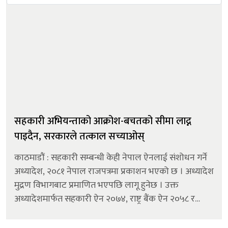
सहकारी अभियन्ताको आक्रोश-बचतको सीमा लाद्न
पाइदैन, सरकारले तत्काल सच्याओस्
काठमाडौं : सहकारी सम्बन्धी केही नेपाल ऐनलाई संशोधन गर्ने
अध्यादेश, २०८१ नेपाल राजपत्रमा प्रकाशन भएको छ । अध्यादेश
मुद्रण विभागबाट प्रमाणित भएपछि लागू हुनेछ । उक्त
अध्यादेशमार्फत सहकारी ऐन २०७४, राष्ट्र बैंक ऐन २०५८ र
निक्षेप तथा कर्जा सुरक्षण कोष ऐन २०७३ मा संशोधन भएको छ
। अध्यादेशमार्फत सहक...