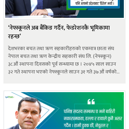
‘नेफ्स्कूनले अब बैंकिङ गर्दैन, फेडरेशनकै भूमिकामा
रहन्छ’
देशभरका बचत तथा ऋण सहकारीहरुको एकमात्र छाता संघ
नेपाल बचत तथा ऋण केन्द्रीय सहकारी संघ लि. (नेफ्स्कून)
३८औं स्थापना दिवसको पूर्व सन्ध्यामा छ । २०४५ साल साउन
३२ गते स्थापना भएको नेफ्स्कूनले साउन ३१ गते ३७औं वर्षको
इतिहास पूरा गर्दैछ। सदस्यहरुको दिगो संस्थागत विकास,
प्राविधिक सक्षमता, मानव संशाधन व्यवस...