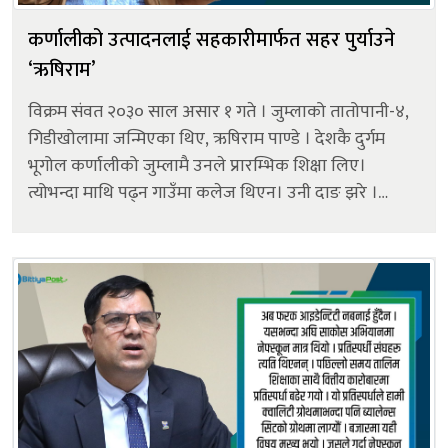
कर्णालीको उत्पादनलाई सहकारीमार्फत सहर पुर्याउने
‘ऋषिराम’
विक्रम संवत २०३० साल असार १ गते । जुम्लाको तातोपानी-४,
गिडीखोलामा जन्मिएका थिए, ऋषिराम पाण्डे । देशकै दुर्गम
भूगोल कर्णालीको जुम्लामै उनले प्रारम्भिक शिक्षा लिए।
त्योभन्दा माथि पढ्न गाउँमा कलेज थिएन। उनी दाङ झरे ।
त्यहीँको राप्ती प्राविधिक शिक्षालयबाट आईएससी पास गरे।
बिएसी भने उनले भक्तपुरक...