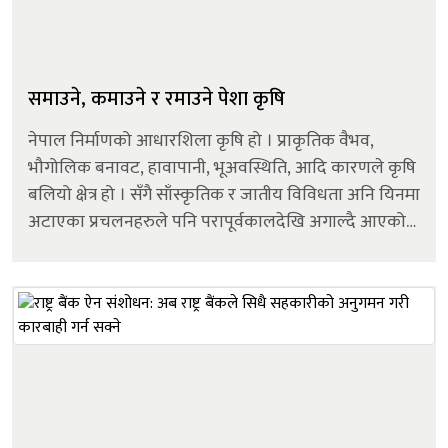
समाउने, कमाउने र रमाउने पेशा कृषि
नेपाल निर्माणको आधारशिला कृषि हो । प्राकृतिक वैभव,
भौगोलिक बनावट, हावापानी, भूअवस्थिति, आदि कारणले कृषि
बलियो क्षेत्र हो । सँगै साँस्कृतिक र जातीय विविधता अनि यिनमा
अटाएका प्रचलनहरुले पनि परापूर्वकालदेखि अगाल्दै आएको
कृषि कर्मलाई दिगोपनाको टेको प्रदान गर्दछ । यो केवल
सैद्धान्तिक र आर्दशात्मक अभिव्यक...