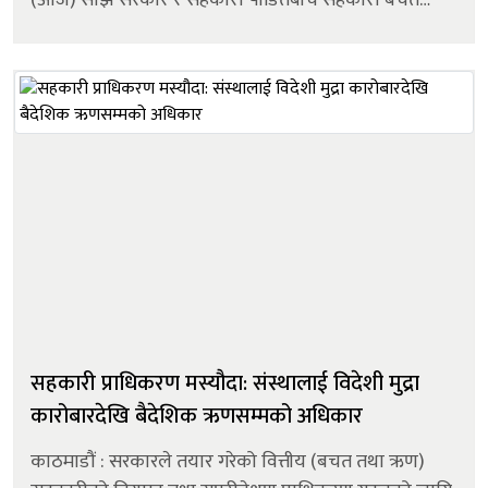
अपचलनका विषयमा छानबिन समिति बनाउन सहमत भएको
हो। पीडितको बचत फिर्ता र ऋण असुलीसम्बन्धी सम...
सहकारी प्राधिकरण मस्यौदा: संस्थालाई विदेशी मुद्रा
कारोबारदेखि बैदेशिक ऋणसम्मको अधिकार
काठमाडौं : सरकारले तयार गरेको वित्तीय (बचत तथा ऋण)