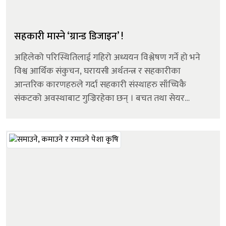
सहकारी मास्ने ‘ग्रान्ड डिजाइन’ !
अहिलेको परिस्थितिलाई गहिरो अध्ययन विश्लेषण गर्ने हो भने
विश्व आर्थिक संकुचन, घरायसी अर्थतन्त्र र सहकारीका
आन्तरिक कारणहरुले गर्दा सहकारी संस्थाहरु साँच्चिकै
संकटको अवस्थाबाट गुज्रिरहेका छन् । बचत तथा सेयर
फिर्ताको समस्या छ । ऋणहरु नउठेको समस्या छ ।
सहकारीप्रति विश्वासको खडेरी लागेको छ । सहकारीहरुमा...